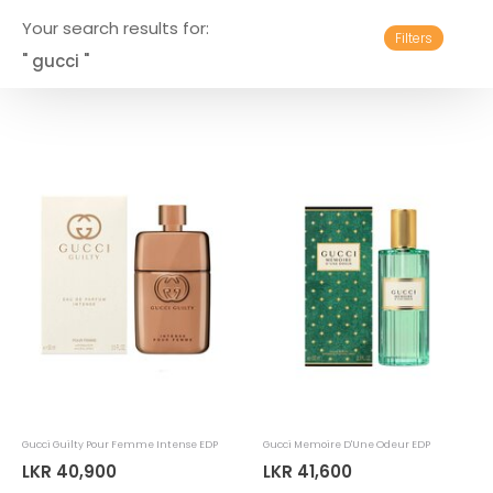
Your search results for:
Filters
" gucci "
Gucci Guilty Pour Femme Intense EDP
Gucci Memoire D'Une Odeur EDP
LKR 40,900
LKR 41,600